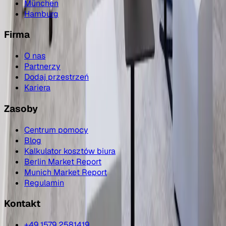
München
Hamburg
Firma
O nas
Partnerzy
Dodaj przestrzeń
Kariera
Zasoby
Centrum pomocy
Blog
Kalkulator kosztów biura
Berlin Market Report
Munich Market Report
Regulamin
Kontakt
+49 1579 2581419