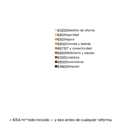
€3200
Gestión de oficina
€60
Seguridad
€50
Seguro
€600
Comida y bebida
€675
IT y conectividad
€600
Mobiliario y equipo
€300
Limpieza
€600
Suministros
€4800
Alquiler
Gestión de oficina
IT y conectividad
Alquiler
= €54/m² todo incluido — y eso antes de cualquier reforma.