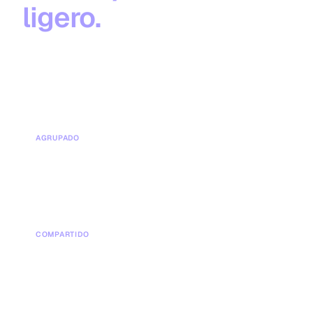
ligero.
Para un equipo de 15 puestos, la flexible no solo es
más barata sobre el papel — elimina el capex, los
meses y el alquiler largo por completo.
AGRUPADO
Todo incluido
Nueve recibos separados se vuelven una suscripción
predecible.
COMPARTIDO
Menos superficie
Las salas grandes son compartidas, alquilas ~45% menos
espacio privado.