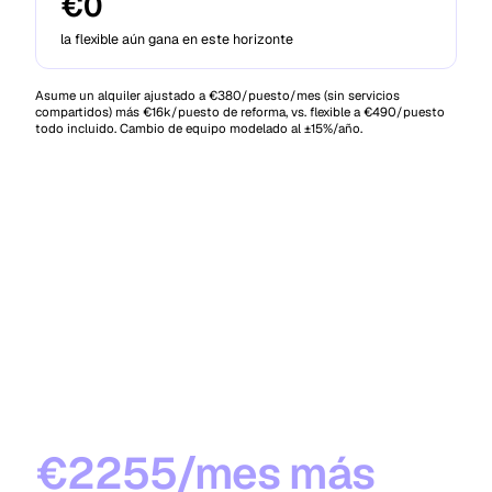
€0
la flexible aún gana en este horizonte
Asume un alquiler ajustado a €380/puesto/mes (sin servicios
compartidos) más €16k/puesto de reforma, vs. flexible a €490/puesto
todo incluido. Cambio de equipo modelado al ±15%/año.
LA CONCLUSIÓN
Mismo equipo. Una
oficina más grande.
€2255/mes más