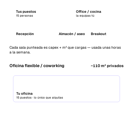
Tus puestos
Office / cocina
15 personas
la equipas tú
Recepción
Almacén / aseo
Breakout
Cada sala punteada es capex + m² que cargas — usada unas horas
a la semana.
Oficina flexible / coworking
~
110
m² privados
Tu oficina
15 puestos · lo único que alquilas