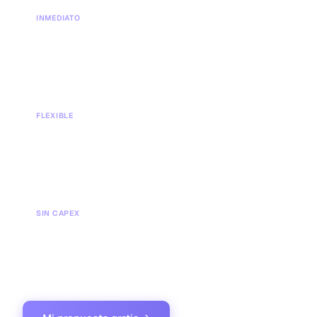
INMEDIATO
Cero tiempo de montaje
Sin reforma, sin decisiones de diseño. Te mudas esta
semana.
FLEXIBLE
Escalable y a corto plazo
Añade o quita puestos; cancelable con preaviso, no en cinco
años.
SIN CAPEX
Solo una cuota mensual
Deja el presupuesto de obra de seis cifras en tu balance.