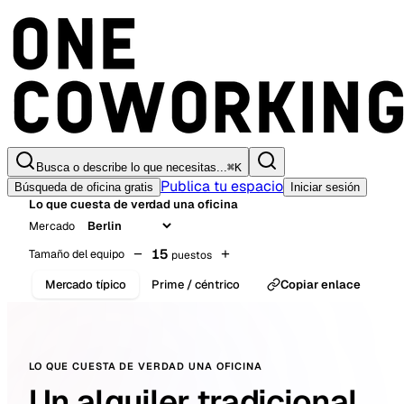
Busca o describe lo que necesitas...
⌘
K
Publica tu espacio
Búsqueda de oficina gratis
Iniciar sesión
Lo que cuesta de verdad una oficina
Mercado
−
15
+
Tamaño del equipo
puestos
Mercado típico
Prime / céntrico
Copiar enlace
LO QUE CUESTA DE VERDAD UNA OFICINA
Un alquiler tradicional