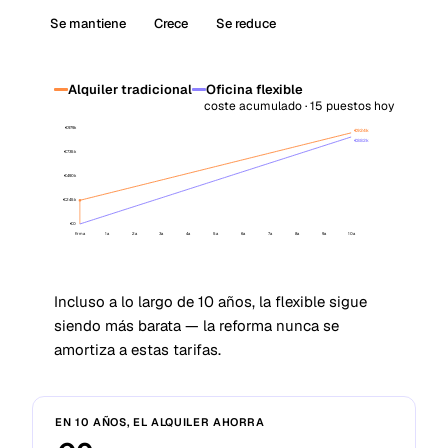
Se mantiene
Crece
Se reduce
Alquiler tradicional
Oficina flexible
coste acumulado · 15 puestos hoy
€979k
€924k
€882k
€735k
€490k
€245k
€0
firma
1a
2a
3a
4a
5a
6a
7a
8a
9a
10a
Incluso a lo largo de 10 años, la flexible sigue
siendo más barata — la reforma nunca se
amortiza a estas tarifas.
EN 10 AÑOS, EL ALQUILER AHORRA