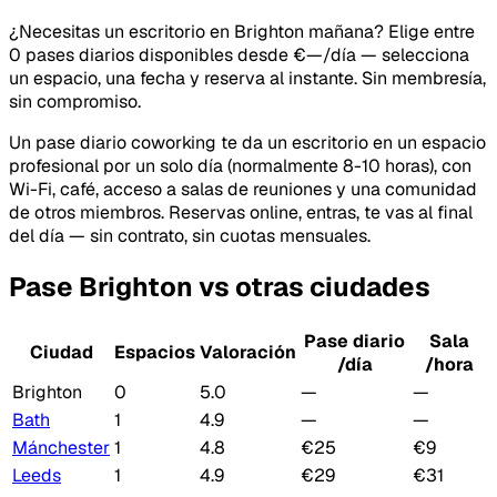
¿Necesitas un escritorio en Brighton mañana? Elige entre
0 pases diarios disponibles desde €—/día — selecciona
un espacio, una fecha y reserva al instante. Sin membresía,
sin compromiso.
Un pase diario coworking te da un escritorio en un espacio
profesional por un solo día (normalmente 8-10 horas), con
Wi-Fi, café, acceso a salas de reuniones y una comunidad
de otros miembros. Reservas online, entras, te vas al final
del día — sin contrato, sin cuotas mensuales.
Pase Brighton vs otras ciudades
Pase diario
Sala
Ciudad
Espacios
Valoración
/día
/hora
Brighton
0
5.0
—
—
Bath
1
4.9
—
—
Mánchester
1
4.8
€25
€9
Leeds
1
4.9
€29
€31