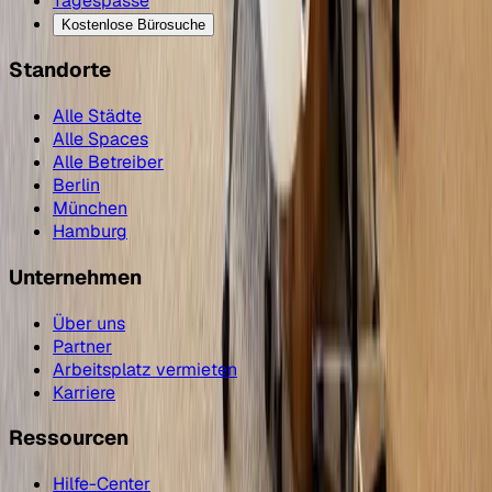
Tagespässe
Kostenlose Bürosuche
Standorte
Alle Städte
Alle Spaces
Alle Betreiber
Berlin
München
Hamburg
Unternehmen
Über uns
Partner
Arbeitsplatz vermieten
Karriere
Ressourcen
Hilfe-Center