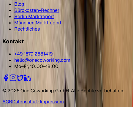
Blog
Bürokosten-Rechner
Berlin Marktreport
München Marktreport
Rechtliches
Kontakt
+49 1579 2581419
hello@onecoworking.com
Mo–Fr, 10:00–18:00
© 2026 One Coworking GmbH. Alle Rechte vorbehalten.
AGB
Datenschutz
Impressum